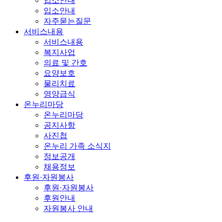
입소안내
입소안내
자주묻는질문
서비스내용
서비스내용
복지사업
의료 및 간호
요양보호
물리치료
영양급식
온누리마당
온누리마당
공지사항
사진첩
온누리 가족 소식지
정보공개
채용정보
후원·자원봉사
후원·자원봉사
후원안내
자원봉사 안내