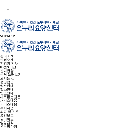
SITEMAP
센터소개
센터소개
환영의 인사
미션&비젼
센터현황
센터 둘러보기
오시는 길
운영법인
입소안내
입소안내
입소안내
자주묻는질문
서비스내용
서비스내용
복지사업
의료 및 간호
요양보호
물리치료
영양급식
온누리마당