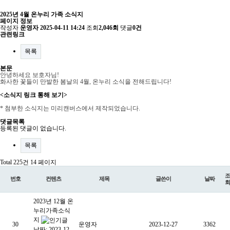
2025년 4월 온누리 가족 소식지
페이지 정보
작성자
운영자
2025-04-11 14:24
조회
2,046회
댓글
0건
관련링크
목록
본문
안녕하세요 보호자님!
화사한 꽃들이 만발한 봄날의 4월, 온누리 소식을 전해드립니다!
<소식지 링크 통해 보기>
* 첨부한 소식지는 미리캔버스에서 제작되었습니다.
댓글목록
등록된 댓글이 없습니다.
목록
Total 225건
14 페이지
조
번호
컨텐츠
제목
글쓴이
날짜
회
2023년 12월 온
누리가족소식
지
30
운영자
2023-12-27
3362
날짜: 2023-12-