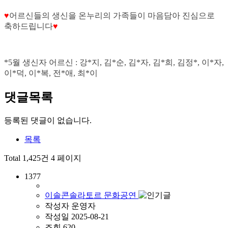
♥
어르신들의 생신을 온누리의 가족들이 마음담아 진심으로
축하드립니다
♥
*5월 생신자 어르신 : 강*지, 김*순, 김*자, 김*희, 김정*, 이*자,
이*덕, 이*복, 전*애, 최*이
댓글목록
등록된 댓글이 없습니다.
목록
Total 1,425건
4 페이지
1377
이솔콘솔라토르 문화공연
작성자
운영자
작성일
2025-08-21
조회
620