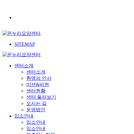
SITEMAP
센터소개
센터소개
환영의 인사
미션&비젼
센터현황
센터 둘러보기
오시는 길
운영법인
입소안내
입소안내
입소안내