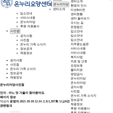
센터소개
온누리마당
환영의 인사
센터소개
미션&비젼
입소안내
센터현황
서비스내용
센터 둘러보기
온누리마당
오시는 길
후원·자원봉사
운영법인
사진첩
입소안내
입소안내
공지사항
입소안내
사진첩
자주묻는질문
온누리 가족 소식지
서비스내용
정보공개
서비스내용
채용정보
복지사업
공지사항
의료 및 간호
사진첩
요양보호
온누리 가족 소식지
물리치료
정보공개
영양급식
채용정보
온누리마당
온누리마당
온누리마당
사진첩
공지사항
사진첩
인지 - 어느 덧 가을이 찾아왔어요.
온누리 가족 소식지
페이지 정보
정보공개
작성자
운영자
2021-10-18 12:14
조회
1,397회
댓글
0건
채용정보
관련링크
후원·자원봉사
후원·자원봉사