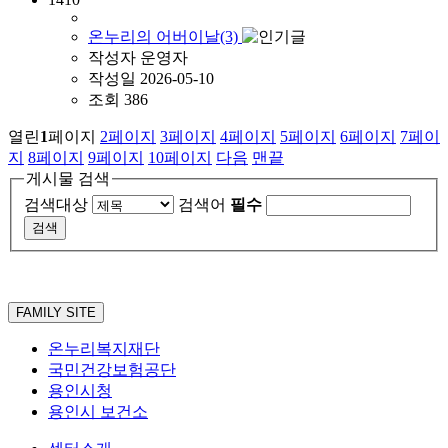
온누리의 어버이날(3)
작성자
운영자
작성일
2026-05-10
조회
386
열린
1
페이지
2
페이지
3
페이지
4
페이지
5
페이지
6
페이지
7
페이
지
8
페이지
9
페이지
10
페이지
다음
맨끝
게시물 검색
검색대상
검색어
필수
FAMILY SITE
온누리복지재단
국민건강보험공단
용인시청
용인시 보건소