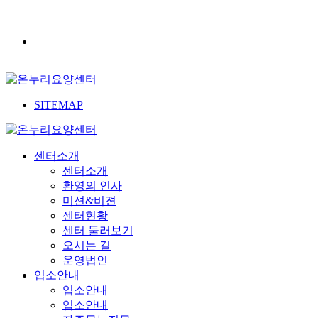
SITEMAP
센터소개
센터소개
환영의 인사
미션&비젼
센터현황
센터 둘러보기
오시는 길
운영법인
입소안내
입소안내
입소안내