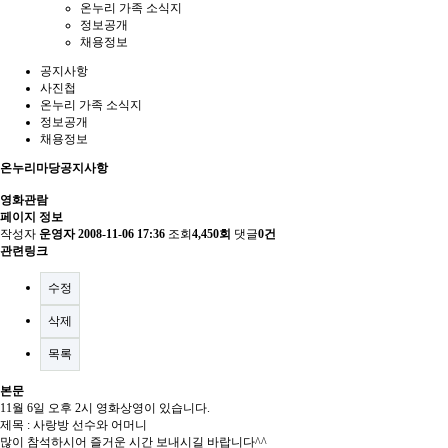
온누리 가족 소식지
정보공개
채용정보
공지사항
사진첩
온누리 가족 소식지
정보공개
채용정보
온누리마당
공지사항
영화관람
페이지 정보
작성자
운영자
2008-11-06 17:36
조회
4,450회
댓글
0건
관련링크
수정
삭제
목록
본문
11월 6일 오후 2시 영화상영이 있습니다.
제목 : 사랑방 선수와 어머니
많이 참석하시어 즐거운 시간 보내시길 바랍니다^^