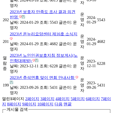
날짜: 2024-03-18
조회: 6015
글쓴이:
운
자
영자
2023년 보호자 만족도 조사 결과 의견
운
반영
2024-
영
202
5543
01-29
날짜: 2024-01-29
조회: 5543
글쓴이:
운
자
영자
2023년 온누리요양센터 제16호 소식지
운
2024-
201
영
4682
날짜: 2024-01-29
조회: 4682
글쓴이:
운
01-29
자
영자
2023년 노인인권보호지침 정보게시(노
열
운
인학대예방)
2023-
람
영
6228
12-11
날짜: 2023-12-11
조회: 6228
글쓴이:
운
중
자
영자
2023년 추석연휴 맞이 면회 안내사항
운
2023-
199
영
5431
날짜: 2023-09-26
조회: 5431
글쓴이:
운
09-26
자
영자
열린
1
페이지
2
페이지
3
페이지
4
페이지
5
페이지
6
페이지
7
페이
지
8
페이지
9
페이지
10
페이지
다음
맨끝
게시물 검색