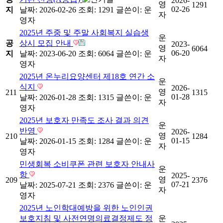
2026-
영
1291
02-26
지
날짜: 2026-02-26
조회: 1291
글쓴이:
운
자
영자
2025년 주중 및 주말 사회복지 실습생
운
공
상시 모집 안내
2023-
영
6064
06-20
지
날짜: 2023-06-20
조회: 6064
글쓴이:
운
자
영자
2025년 온누리요양센터 제18호 연간 소
운
식지
2026-
영
211
1315
01-28
날짜: 2026-01-28
조회: 1315
글쓴이:
운
자
영자
2025년 보호자 만족도 조사 결과 의견
운
반영
2026-
영
210
1284
01-15
날짜: 2026-01-15
조회: 1284
글쓴이:
운
자
영자
민생회복 소비쿠폰 관련 보호자 안내사
운
항
2025-
영
209
2376
07-21
날짜: 2025-07-21
조회: 2376
글쓴이:
운
자
영자
2025년 노인학대예방을 위한 노인인권
보호지침 및 사전연명의료결정제도 정
운