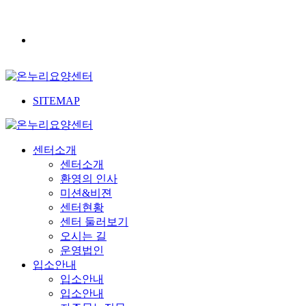
SITEMAP
센터소개
센터소개
환영의 인사
미션&비젼
센터현황
센터 둘러보기
오시는 길
운영법인
입소안내
입소안내
입소안내