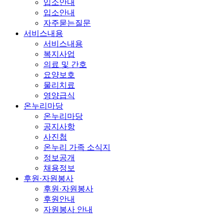
입소안내
입소안내
자주묻는질문
서비스내용
서비스내용
복지사업
의료 및 간호
요양보호
물리치료
영양급식
온누리마당
온누리마당
공지사항
사진첩
온누리 가족 소식지
정보공개
채용정보
후원·자원봉사
후원·자원봉사
후원안내
자원봉사 안내