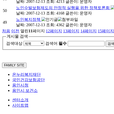
날짜: 2007-12-13
조회: 4213
글쓴이:
운영자
노인수발보험제도의 안정적 실행을 위한 정책토론회
50
날짜: 2007-12-13
조회: 4168
글쓴이:
운영자
노인복지정책
49
날짜: 2007-12-13
조회: 4362
글쓴이:
운영자
처음
이전
열린
11
페이지
12
페이지
13
페이지
14
페이지
15
페이지
게시물 검색
검색대상
검색어
필수
FAMILY SITE
온누리복지재단
국민건강보험공단
용인시청
용인시 보건소
센터소개
사이트맵