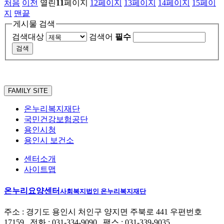
처음
이전
열린
11
페이지
12
페이지
13
페이지
14
페이지
15
페이
지
맨끝
게시물 검색
검색대상
검색어
필수
FAMILY SITE
온누리복지재단
국민건강보험공단
용인시청
용인시 보건소
센터소개
사이트맵
온누리요양센터
사회복지법인 온누리복지재단
주소 : 경기도 용인시 처인구 양지면 주북로 441 우편번호
17159 전화 : 031-334-9090 팩스 : 031-339-9035