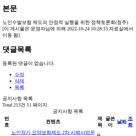
본문
노인수발보험 제도의 안정적 실행을 위한 정책토론회(청주)
[이 게시물은 운영자님에 의해 2022-10-24 10:28:33 자료실에서
이동 됨]
댓글목록
등록된 댓글이 없습니다.
수정
삭제
목록
공지사항 목록
Total 213건
11 페이지
공지사항 목록
번
제
글쓴
조
컨텐츠
날짜
호
목
이
회
노인장기 요양보험제도 2차 시범사업운
운