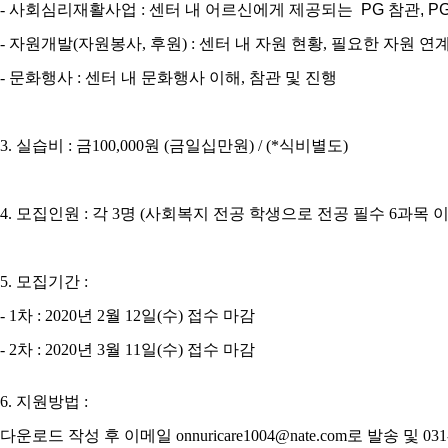
-
사회심리재활사업
:
센터 내 어르신에게 제공되는 PG 참관,
P
-
자원개발
(
자원봉사
,
후원
) :
센터 내 자원 현황
,
필요한 자원 연계
-
문화행사
:
센터 내 문화행사 이해
,
참관 및 진행
3.
실습비
:
금
100,000
원
(
금일십만원
) / (*
식비별도
)
4.
모집인원
:
각
3
명
(
사회복지 전공 학생으로 전공 필수
6
과목 이
5.
모집기간
:
- 1
차
: 2020
년
2
월
12
일
(
수
)
접수 마감
- 2
차
: 2020
년
3
월
11
일
(
수
)
접수 마감
6.
지원방법
:
다운로드 작성 후 이메일
onnuricare1004@nate.com
로 발송 및
031