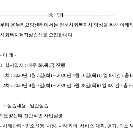
--------------------------------[중 단]-----------------------------------
우리 온누리요양센터에서는 전문사회복지사 양성을 위해 아래와
사회복지현장실습생을 모집합니다
.
-
아 래
-
1.
실시일시
:
매주 화
,
목
,
금 진행
- 1
차
: 2020
년
3
월
3
일
(
화
) ~ 2020
년
4
월
16
일
(
목
) (1
일
8
시간
/
총
1
- 2
차
: 2020
년
4
월
7
일
(
화
) ~ 2020
년
5
월
28
일
(목)(1일 8
시간
/
총
16
2.
실습내용
:
일반실습
*
요양센터 전반적인 사업설명
-
사례관리
:
입소신청
,
사정
,
사례회의
,
서비스 계획
,
평가
,
퇴소 