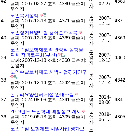
42
영
4380
날짜: 2007-02-27
조회: 4380
글쓴이:
02-27
자
운영자
노인복지정책
운
2007-
41
날짜: 2007-12-13
조회: 4371
글쓴이:
영
4371
12-13
운영자
자
노인장기요양보험 용어순화목록
운
2007-
40
날짜: 2007-12-13
조회: 4369
글쓴이:
영
4369
12-13
운영자
자
노인수발보험제도의 안정적 실행을
운
위한 정책토론회(부산)
2007-
39
영
4360
날짜: 2007-12-13
조회: 4360
글쓴이:
12-13
자
운영자
노인수발보험제도 시범사업평가연구
운
2007-
38
영
4342
날짜: 2007-12-14
조회: 4342
글쓴이:
12-14
자
운영자
온누리요양센터 시설 안내사항
운
2024-
37
날짜: 2024-08-06
조회: 4341
글쓴이:
영
4341
08-06
운영자
자
2019년도 노인학대 예방정보 게시
운
2019-
36
날짜: 2019-06-13
조회: 4305
글쓴이:
영
4305
06-13
운영자
자
노인수발 보험제도 시범사업 평가보
운