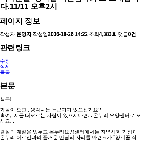
다.11/11 오후2시
페이지 정보
작성자
운영자
작성일
2006-10-26 14:22
조회
4,383회
댓글
0건
관련링크
수정
삭제
목록
본문
샬롬!
가을이 오면,, 생각나는 누군가가 있으신가요?
혹여,, 지금 떠오르는 사람이 있으시다면... 온누리 요양센터로 오
세요...
결실의 계절을 앞두고 온누리요양센터에서는 지역사회 가정과
온누리 어르신과의 즐거운 만남의 자리를 마련코자 "양지골 작