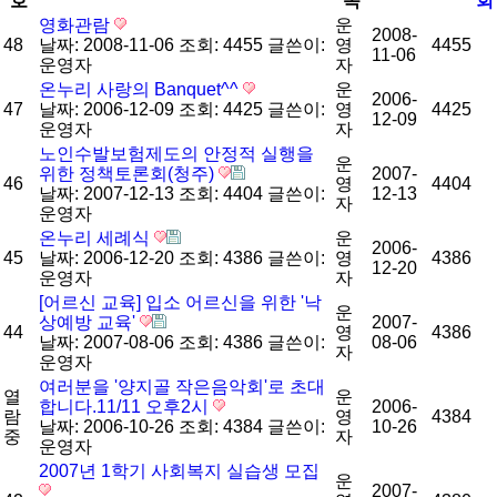
호
목
회
영화관람
운
2008-
48
날짜: 2008-11-06
조회: 4455
글쓴이:
영
4455
11-06
운영자
자
온누리 사랑의 Banquet^^
운
2006-
47
날짜: 2006-12-09
조회: 4425
글쓴이:
영
4425
12-09
운영자
자
노인수발보험제도의 안정적 실행을
운
위한 정책토론회(청주)
2007-
46
영
4404
날짜: 2007-12-13
조회: 4404
글쓴이:
12-13
자
운영자
온누리 세례식
운
2006-
45
날짜: 2006-12-20
조회: 4386
글쓴이:
영
4386
12-20
운영자
자
[어르신 교육] 입소 어르신을 위한 '낙
운
상예방 교육'
2007-
44
영
4386
날짜: 2007-08-06
조회: 4386
글쓴이:
08-06
자
운영자
여러분을 '양지골 작은음악회'로 초대
열
운
합니다.11/11 오후2시
2006-
람
영
4384
날짜: 2006-10-26
조회: 4384
글쓴이:
10-26
중
자
운영자
2007년 1학기 사회복지 실습생 모집
운
2007-