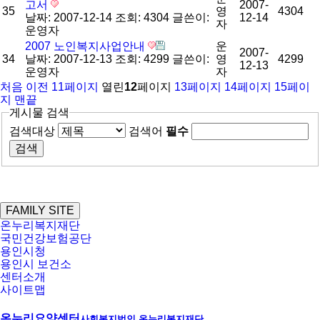
고서
2007-
35
영
4304
날짜: 2007-12-14
조회: 4304
글쓴이:
12-14
자
운영자
2007 노인복지사업안내
운
2007-
34
날짜: 2007-12-13
조회: 4299
글쓴이:
영
4299
12-13
운영자
자
처음
이전
11
페이지
열린
12
페이지
13
페이지
14
페이지
15
페이
지
맨끝
게시물 검색
검색대상
검색어
필수
FAMILY SITE
온누리복지재단
국민건강보험공단
용인시청
용인시 보건소
센터소개
사이트맵
온누리요양센터
사회복지법인 온누리복지재단