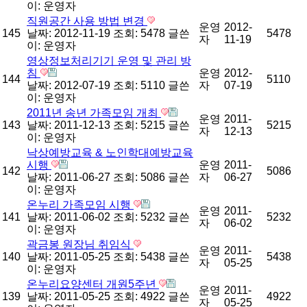
이:
운영자
직원공간 사용 방법 변경
운영
2012-
145
날짜: 2012-11-19
조회: 5478
글쓴
5478
자
11-19
이:
운영자
영상정보처리기기 운영 및 관리 방
침
운영
2012-
144
5110
날짜: 2012-07-19
조회: 5110
글쓴
자
07-19
이:
운영자
2011년 송년 가족모임 개최
운영
2011-
143
날짜: 2011-12-13
조회: 5215
글쓴
5215
자
12-13
이:
운영자
낙상예방교육 & 노인학대예방교육
시행
운영
2011-
142
5086
날짜: 2011-06-27
조회: 5086
글쓴
자
06-27
이:
운영자
온누리 가족모임 시행
운영
2011-
141
날짜: 2011-06-02
조회: 5232
글쓴
5232
자
06-02
이:
운영자
곽금봉 원장님 취임식
운영
2011-
140
날짜: 2011-05-25
조회: 5438
글쓴
5438
자
05-25
이:
운영자
온누리요양센터 개원5주년
운영
2011-
139
날짜: 2011-05-25
조회: 4922
글쓴
4922
자
05-25