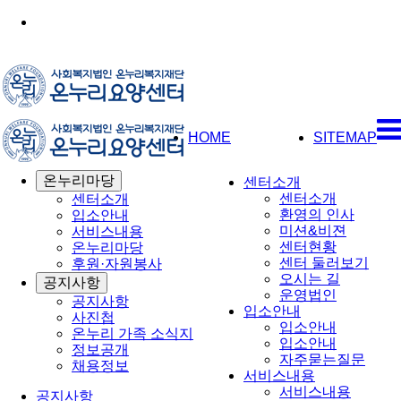
HOME
SITEMAP
온누리마당
센터소개
센터소개
센터소개
환영의 인사
입소안내
미션&비젼
서비스내용
센터현황
온누리마당
센터 둘러보기
후원·자원봉사
오시는 길
공지사항
운영법인
공지사항
입소안내
사진첩
입소안내
온누리 가족 소식지
입소안내
정보공개
자주묻는질문
채용정보
서비스내용
서비스내용
공지사항