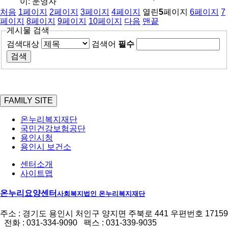
이:
운영자
처음
1
페이지
2
페이지
3
페이지
4
페이지
열린
5
페이지
6
페이지
7
페이지
8
페이지
9
페이지
10
페이지
다음
맨끝
게시물 검색
검색대상
검색어
필수
FAMILY SITE
온누리복지재단
국민건강보험공단
용인시청
용인시 보건소
센터소개
사이트맵
온누리요양센터
사회복지법인 온누리복지재단
주소 : 경기도 용인시 처인구 양지면 주북로 441 우편번호 17159
전화 : 031-334-9090 팩스 : 031-339-9035