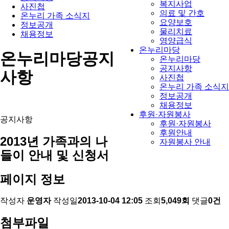
복지사업
사진첩
의료 및 간호
온누리 가족 소식지
요양보호
정보공개
물리치료
채용정보
영양급식
온누리마당
온누리마당
공지
온누리마당
공지사항
사항
사진첩
온누리 가족 소식지
정보공개
채용정보
후원·자원봉사
공지사항
후원·자원봉사
후원안내
2013년 가족과의 나
자원봉사 안내
들이 안내 및 신청서
페이지 정보
작성자
운영자
작성일
2013-10-04 12:05
조회
5,049회
댓글
0건
첨부파일