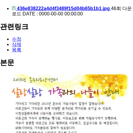
436e838222a4d4f3489f15d04b65b1b1.jpg
46회 다운
로드
DATE : 0000-00-00 00:00:00
관련링크
수정
삭제
목록
본문