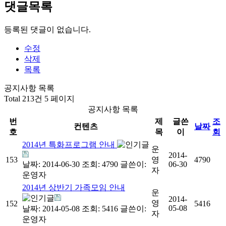
댓글목록
등록된 댓글이 없습니다.
수정
삭제
목록
공지사항 목록
Total 213건
5 페이지
공지사항 목록
번
제
글쓴
조
컨텐츠
날짜
호
목
이
회
2014년 특화프로그램 안내
운
2014-
153
영
4790
날짜: 2014-06-30
조회: 4790
글쓴이:
06-30
자
운영자
2014년 상반기 가족모임 안내
운
2014-
영
152
5416
05-08
날짜: 2014-05-08
조회: 5416
글쓴이:
자
운영자