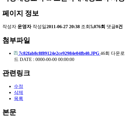
페이지 정보
작성자
운영자
작성일
2011-06-27 20:38
조회
5,076회
댓글
0건
첨부파일
7c82fab8c8f89124e2ce92984e04fb40.JPG
46회 다운로
드
DATE : 0000-00-00 00:00:00
관련링크
수정
삭제
목록
본문