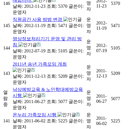
대합니다.
2012-
영
146
5370
11-23
날짜: 2012-11-23
조회: 5370
글쓴이:
자
운영자
직원공간 사용 방법 변경
운
2012-
145
날짜: 2012-11-19
조회: 5471
글쓴이:
영
5471
11-19
운영자
자
영상정보처리기기 운영 및 관리 방
운
침
2012-
영
144
5105
07-19
날짜: 2012-07-19
조회: 5105
글쓴이:
자
운영자
2011년 송년 가족모임 개최
운
2011-
영
143
5209
12-13
날짜: 2011-12-13
조회: 5209
글쓴이:
자
운영자
낙상예방교육 & 노인학대예방교육
열
운
시행
2011-
람
영
5077
06-27
날짜: 2011-06-27
조회: 5077
글쓴이:
중
자
운영자
온누리 가족모임 시행
운
2011-
141
날짜: 2011-06-02
조회: 5225
글쓴이:
영
5225
06-02
운영자
자