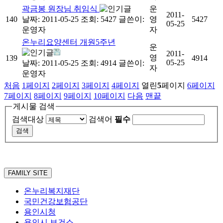
곽금봉 원장님 취임식
운
2011-
140
날짜: 2011-05-25
조회: 5427
글쓴이:
영
5427
05-25
운영자
자
온누리요양센터 개원5주년
운
2011-
영
139
4914
05-25
날짜: 2011-05-25
조회: 4914
글쓴이:
자
운영자
처음
1
페이지
2
페이지
3
페이지
4
페이지
열린
5
페이지
6
페이지
7
페이지
8
페이지
9
페이지
10
페이지
다음
맨끝
게시물 검색
검색대상
검색어
필수
FAMILY SITE
온누리복지재단
국민건강보험공단
용인시청
용인시 보건소